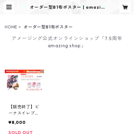
オーダー型B1布ポスター | amazin
gショップ
HOME
オーダー型B1布ポスター
アメージング公式オンラインショップ「7.5周年
amazing shop」
【販売終了】ビ
ーナスイレブン
びびっど！オー
¥8,000
ダー型B1布ポス
ター
SOLD OUT