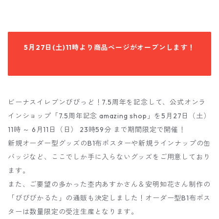
5月27日(土)11時より商品ページがオープンします！
ビーナスイレブンびびっど！7.5周年を記念して、公式オンラ
インショップ「7.5周年記念 amazing shop」を5月27日（土）
11時 ～ 6月11日（日） 23時59分 まで期間限定で開催！
新規オーダー型グッズのB1布ポスターや新規ラインナップの缶
バッジなど、ここでしか手に入らないグッズをご用意しており
ます。
また、ご要望の多かった杢内あすかさん＆安明知花さん制作の
「びびびかるた」の通販も決定しました！オーダー型B1布ポス
ターは数量限定の受注生産となります。