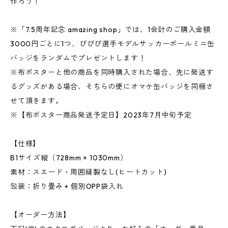
作ろう！
※「7.5周年記念 amazing shop」では、1会計のご購入金額
3000円ごとに1つ、びびび選手モデルサッカーボールミニ缶
バッジをランダムでプレゼントします！
※布ポスターと他の商品を同時購入された場合、先に発送す
るグッズがある場合、そちらの便にオマケ缶バッジを同梱さ
せて頂きます。
※【布ポスター商品発送予定日】2023年7月中旬予定
【仕様】
B1サイズ縦（728mm × 1030mm）
素材：スエード・周囲縫製なし(ヒートカット)
包装：折り畳み + 個別OPP袋入れ
【オーダー方法】