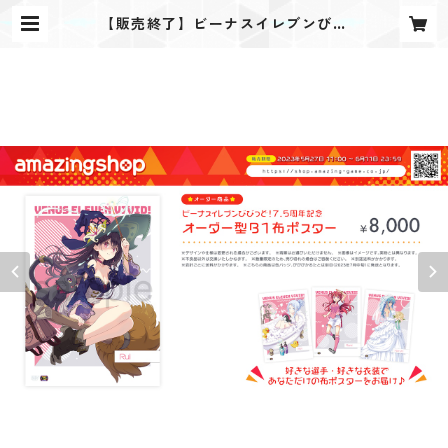
【販売終了】ビーナスイレブンびび
っど！オーダー型B1布ポスター | a
mazingショップ